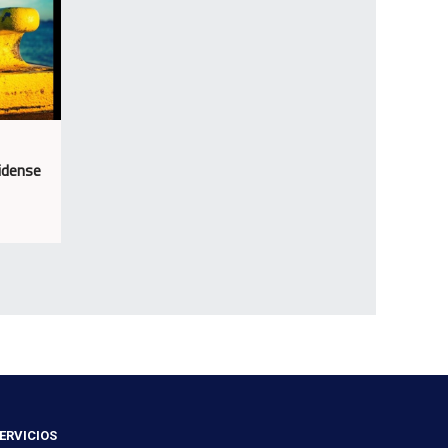
idense
ERVICIOS