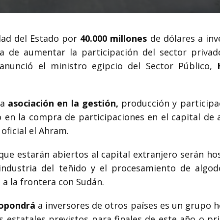
dad del Estado por
40.000 millones
de dólares a inv
a de aumentar la participación del sector privad
anunció el ministro egipcio del Sector Público,
la
asociación en la gestión,
producción y participa
o en la compra de participaciones en el capital de 
ficial el Ahram.
que estarán abiertos al capital extranjero serán ho
a industria del teñido y el procesamiento de algod
e a la frontera con Sudán.
opondrá
a inversores de otros países es un grupo h
 estatales previstos para finales de este año o pri