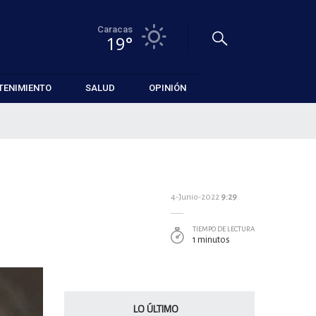
Caracas
19°
TENIMIENTO
SALUD
OPINIÓN
4-Junio-2022
9:29
TIEMPO DE LECTURA
1 minutos
LO ÚLTIMO