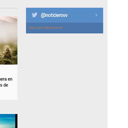
@noticierovv
Tweets por el @noticierovv.
nera en
s de