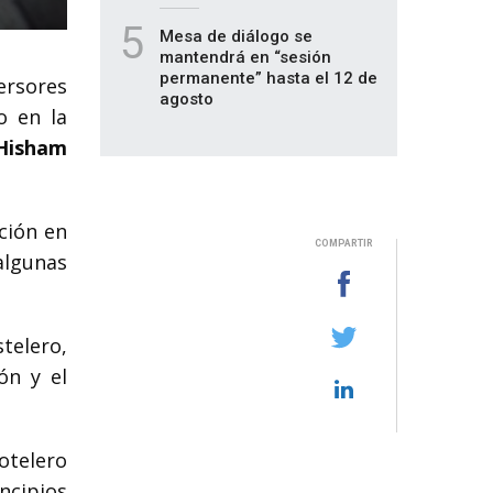
5
Mesa de diálogo se
mantendrá en “sesión
permanente” hasta el 12 de
ersores
agosto
o en la
Hisham
ción en
COMPARTIR
algunas
stelero,
ón y el
otelero
ncipios