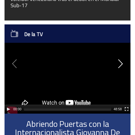
Sub-17
el M
De la TV
Video
Vid
Player
Pla
00:00
48:58
Abriendo Puertas con la
Internacionalista Giovanna De