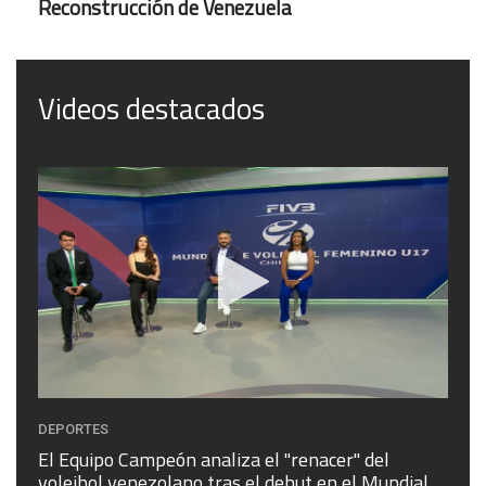
Reconstrucción de Venezuela
Videos destacados
DEPORTES
DEPO
El Equipo Campeón analiza el "renacer" del
La S
voleibol venezolano tras el debut en el Mundial
Feme