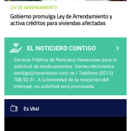
LEY DE ARRENDAMIENTO
Gobierno promulga Ley de Arrendamiento y
activa créditos para viviendas afectadas
Es Viral
Video
Vid
Player
Pla