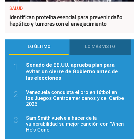
SALUD
Identifican proteína esencial para prevenir daño
hepático y tumores con el envejecimiento
LO ÚLTIMO
LO MÁS VISTO
Senado de EE.UU. aprueba plan para
1
evitar un cierre de Gobierno antes de
las elecciones
Venezuela conquista el oro en fútbol en
2
los Juegos Centroamericanos y del Caribe
2026
Sam Smith vuelve a hacer de la
3
vulnerabilidad su mejor canción con 'When
He's Gone'