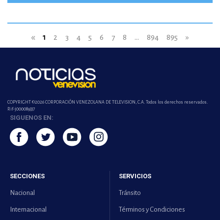
«
1
2
3
4
5
6
7
8
...
894
895
»
COPYRIGHT ©2026 CORPORACIÓN VENEZOLANA DE TELEVISION, C.A. Todos los derechos reservados.
Rif-j000089337
SIGUENOS EN:
SECCIONES
SERVICIOS
Nacional
Tránsito
Internacional
Términos y Condiciones