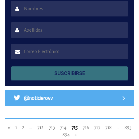
SUSCRIBIRSE
@noticierovv
«
1
2
...
712
713
714
715
716
717
718
...
893
894
»