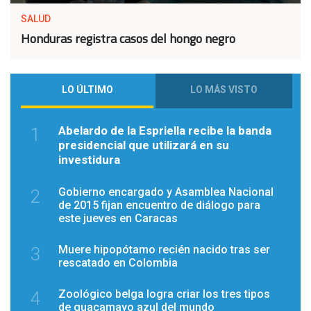
SALUD
Honduras registra casos del hongo negro
LO ÚLTIMO
LO MÁS VISTO
Abelardo de la Espriella recibe la banda
1
presidencial que utilizará en su
investidura
Gobierno encargado y Asamblea Nacional
2
de 2015 fijan encuentro de diálogo para
este jueves en Caracas
Muere hipopótamo recién nacido tras ser
3
rescatado en Colombia
Zoológico belga logra criar los tres tipos
4
de guacamayo azul del mundo