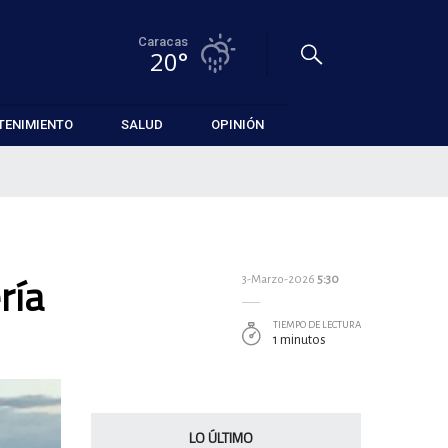
Caracas
20°
TENIMIENTO
SALUD
OPINIÓN
ría
3-Marzo-2026
5:30
TIEMPO DE LECTURA
1 minutos
LO ÚLTIMO