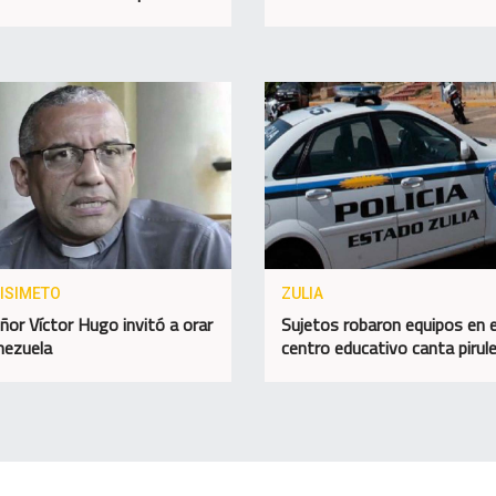
ISIMETO
ZULIA
or Víctor Hugo invitó a orar
Sujetos robaron equipos en e
nezuela
centro educativo canta pirul