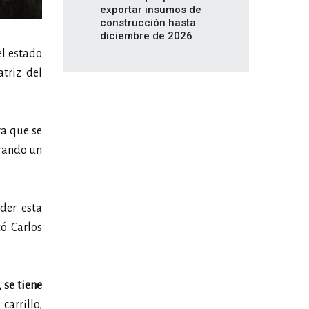
exportar insumos de
construcción hasta
diciembre de 2026
el estado
atriz del
ra que se
erando un
der esta
có Carlos
 se tiene
carrillo,