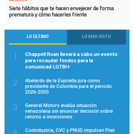
Siete hábitos que te hacen envejecer de forma
prematura y cómo hacerles frente
LO ÚLTIMO
LO MÁS VISTO
Chappell Roan llevará a cabo un evento
1
para recaudar fondos para la
comunicad LGTBI+
Abelardo de la Espriella jura como
2
presidente de Colombia para el periodo
2026-2030
General Motors evalúa situación
3
venezolana sin anunciar decisión sobre
retorno e inversiones
Conindustria, CVC y PNUD impulsan Plan
4