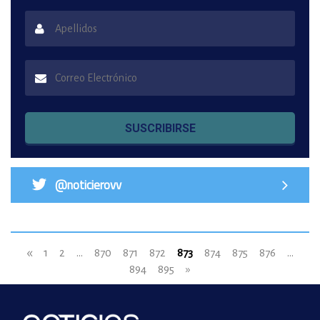
SUSCRIBIRSE
@noticierovv
«
1
2
...
870
871
872
873
874
875
876
...
894
895
»