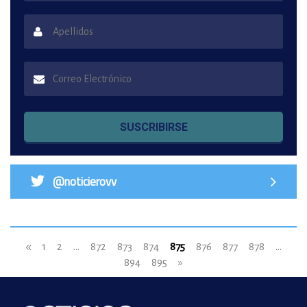
SUSCRIBIRSE
@noticierovv
«
1
2
...
872
873
874
875
876
877
878
...
894
895
»