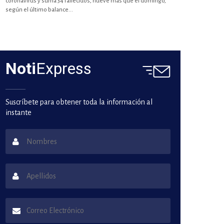
coronavirus y suma 34 fallecidos, nueve más que el domingo,
según el último balance...
Noti
Express
Suscríbete para obtener toda la información al
instante