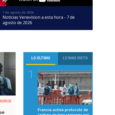
7 de agosto de 2026
Noticias Venevision a esta hora - 7 de
agosto de 2026
LO ÚLTIMO
LO MÁS VISTO
1
AVIRUS
Francia activa protocolo de
que
rastreo en tres regiones por