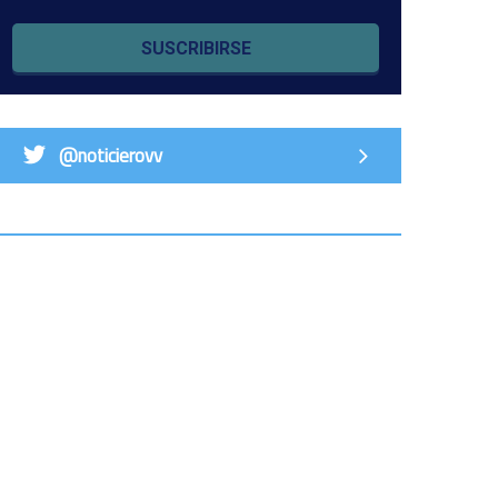
SUSCRIBIRSE
@noticierovv