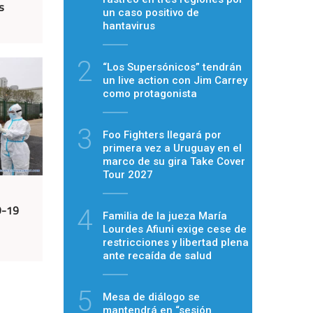
s
un caso positivo de
hantavirus
2
“Los Supersónicos” tendrán
un live action con Jim Carrey
como protagonista
3
Foo Fighters llegará por
primera vez a Uruguay en el
marco de su gira Take Cover
Tour 2027
D-19
4
Familia de la jueza María
Lourdes Afiuni exige cese de
restricciones y libertad plena
ante recaída de salud
5
Mesa de diálogo se
mantendrá en “sesión