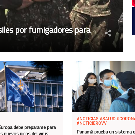
siles por fumigadores para
#NOTICIAS #SALUD #CORON
#NOTICIEROVV
uropa debe prepararse para
Panamá prueba un sistema 
es nuevos picos del virus