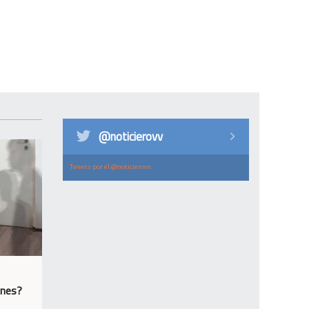
@noticierovv
Tweets por el @noticierovv.
ones?