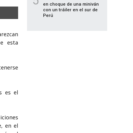
5
en choque de una miniván
con un tráiler en el sur de
Perú
arezcan
de esta
tenerse
s es el
iciones
, en el