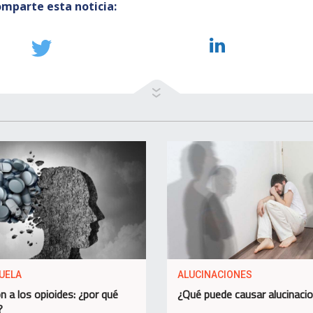
mparte esta noticia:
UELA
ALUCINACIONES
n a los opioides: ¿por qué
¿Qué puede causar alucinaci
?