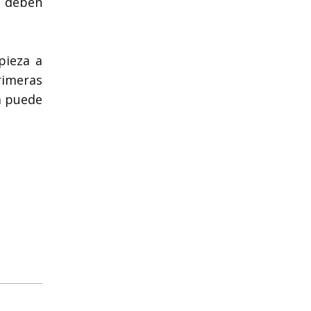
s deben
pieza a
rimeras
a puede