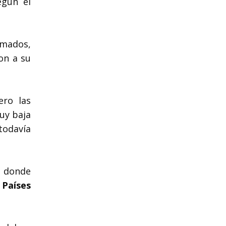
egún el
rmados,
on a su
ero las
uy baja
 todavía
, donde
n
Países