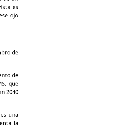
ista es
ese ojo
embro de
ento de
MS, que
en 2040
 es una
enta la