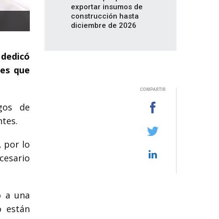
exportar insumos de
construcción hasta
diciembre de 2026
 dedicó
les que
COMPARTIR
gos de
tes.
, por lo
cesario
o a una
o están