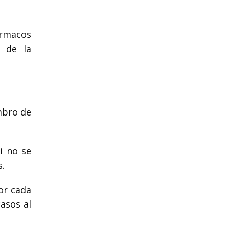
ármacos
n de la
embro de
i no se
s.
or cada
asos al