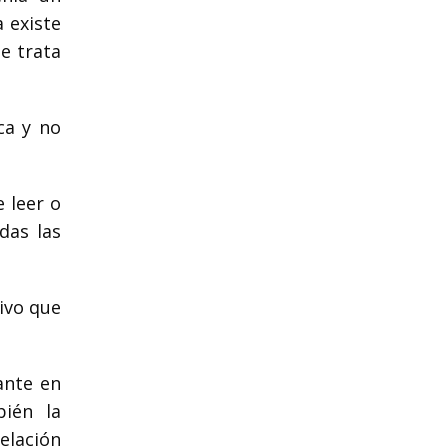
 existe
e trata
ca y no
e leer o
das las
.
ivo que
ante en
ién la
elación