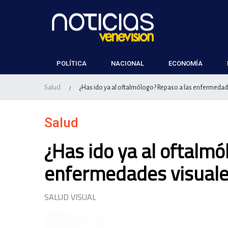
POLÍTICA
NACIONAL
ECONOMÍA
Salud
¿Has ido ya al oftalmólogo? Repaso a las enfermedad
/
Salud
¿Has ido ya al oftalmó
enfermedades visual
SALUD VISUAL