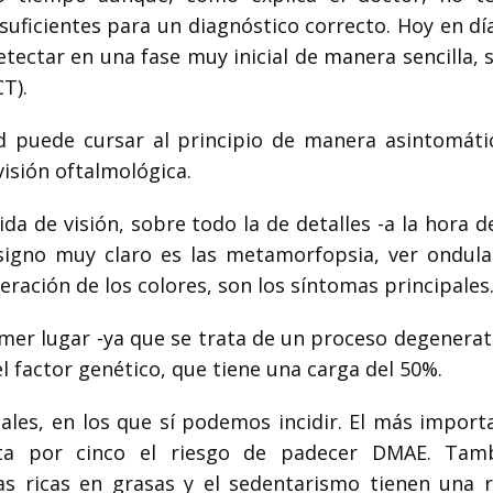
uficientes para un diagnóstico correcto. Hoy en día
ctar en una fase muy inicial de manera sencilla, s
T).
d puede cursar al principio de manera asintomáti
visión oftalmológica.
ida de visión, sobre todo la de detalles -a la hora d
s signo muy claro es las metamorfopsia, ver ondula
teración de los colores, son los síntomas principales
imer lugar -ya que se trata de un proceso degenerat
l factor genético, que tiene una carga del 50%.
ales, en los que sí podemos incidir. El más import
ta por cinco el riesgo de padecer DMAE. Tamb
tas ricas en grasas y el sedentarismo tienen una r