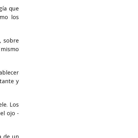
gía que
omo los
, sobre
í mismo
ablecer
tante y
le. Los
l ojo -
a de un