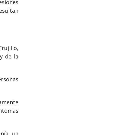
esiones
esultan
ujillo,
y de la
personas
damente
íntomas
nía un