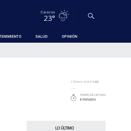
Caracas
23°
TENIMIENTO
SALUD
OPINIÓN
1-Enero-2020
1:42
TIEMPO DE LECTURA
6 minutos
LO ÚLTIMO