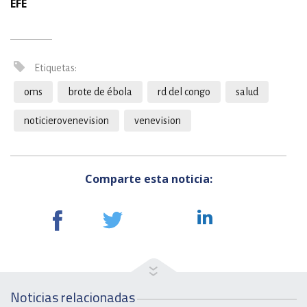
EFE
Etiquetas:
oms
brote de ébola
rd del congo
salud
noticierovenevision
venevision
Comparte esta noticia:
Noticias relacionadas