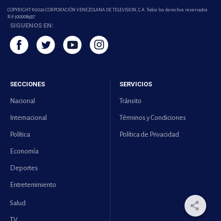
COPYRIGHT ©2026 CORPORACIÓN VENEZOLANA DE TELEVISION, C.A. Todos los derechos reservados.
Rif-j000089337
SIGUENOS EN:
SECCIONES
SERVICIOS
Nacional
Tránsito
Internacional
Términos y Condiciones
Política
Política de Privacidad
Economía
Deportes
Entretenimiento
Salud
TV