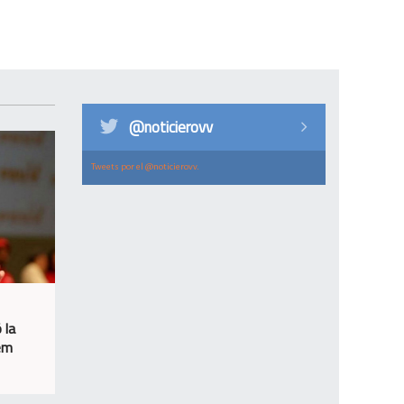
@noticierovv
Tweets por el @noticierovv.
 la
sem