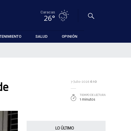
Caracas
26°
TENIMIENTO
SALUD
OPINIÓN
de
7-Julio-2026
6:10
TIEMPO DE LECTURA
1 minutos
LO ÚLTIMO