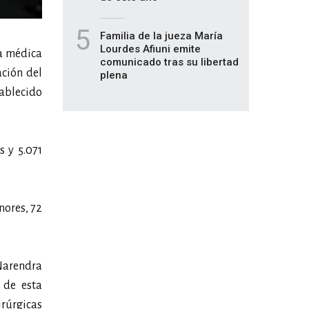
5
Familia de la jueza María
Lourdes Afiuni emite
da médica
comunicado tras su libertad
ación del
plena
tablecido
s y 5.071
nores, 72
 Narendra
 de esta
irúrgicas