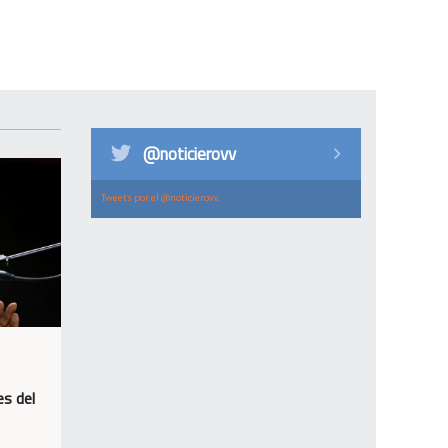
@noticierovv
Tweets por el @noticierovv.
es del