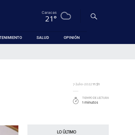
Caracas
21°
TENIMIENTO
SALUD
OPINIÓN
7-Julio-2022
11:51
TIEMPO DE LECTURA
1 minutos
LO ÚLTIMO