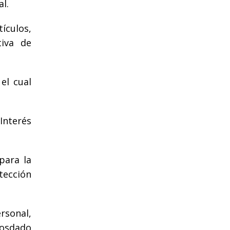
l.
ículos,
tiva de
el cual
Interés
para la
tección
rsonal,
iosdado