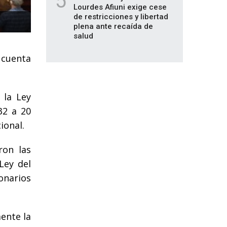
5
Lourdes Afiuni exige cese
de restricciones y libertad
plena ante recaída de
salud
a cuenta
 la Ley
32 a 20
ional.
ron las
Ley del
onarios
mente la