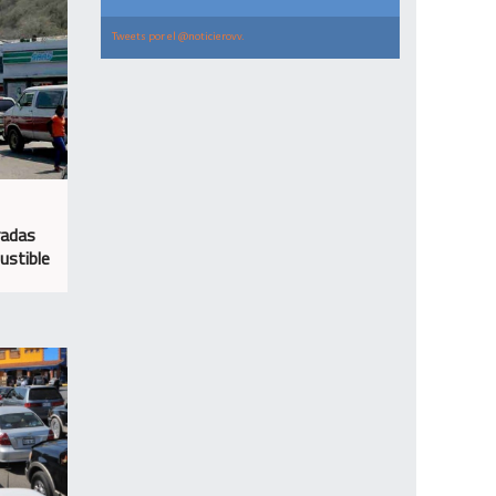
Tweets por el @noticierovv.
radas
ustible