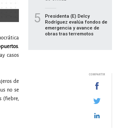
5
Presidenta (E) Delcy
Rodríguez evalúa fondos de
emergencia y avance de
obras tras terremotos
ocrática
opuertos
.
ay casos
COMPARTIR
ajeros de
rus no se
 (fiebre,