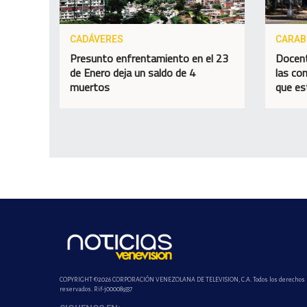
CADÁVERES
CARA
Presunto enfrentamiento en el 23
Docent
de Enero deja un saldo de 4
las con
muertos
que es
COPYRIGHT ©2026 CORPORACIÓN VENEZOLANA DE TELEVISION, C.A. Todos los derechos
reservados. Rif-j000089337