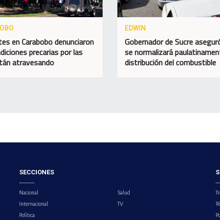
BOBO
EDWIN
es en Carabobo denunciaron
Gobernador de Sucre asegur
diciones precarias por las
se normalizará paulatinamen
tán atravesando
distribución del combustible
SECCIONES
S
Nacional
Salud
Tr
Internacional
TV
T
Política
Po