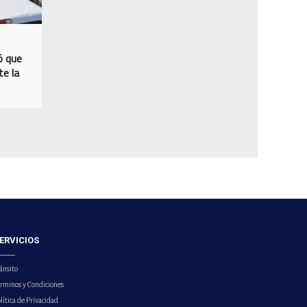
ó que
te la
ERVICIOS
ánsito
érminos y Condiciones
lítica de Privacidad