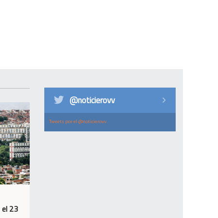
@noticierovv
Tweets por el @noticierovv.
 el 23