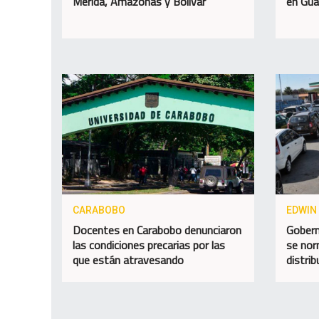
Mérida, Amazonas y Bolívar
en Guá
CARABOBO
EDWIN
Docentes en Carabobo denunciaron
Gobern
las condiciones precarias por las
se nor
que están atravesando
distri