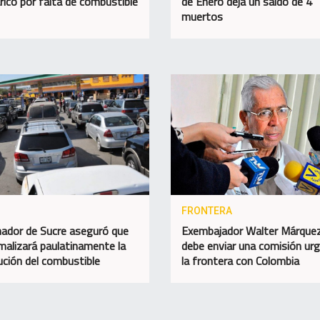
rico por falta de combustible
de Enero deja un saldo de 4
muertos
FRONTERA
ador de Sucre aseguró que
Exembajador Walter Márque
malizará paulatinamente la
debe enviar una comisión ur
bución del combustible
la frontera con Colombia