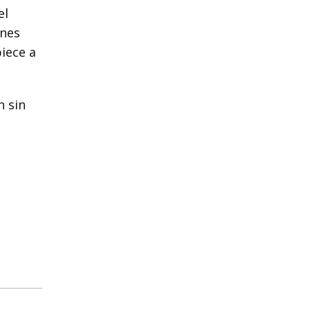
el
unes
iece a
n sin