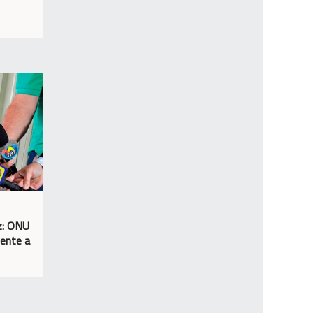
z: ONU
gente a