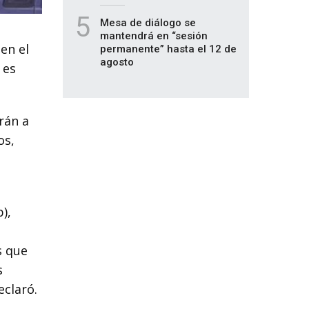
5
Mesa de diálogo se
mantendrá en “sesión
en el
permanente” hasta el 12 de
agosto
 es
rán a
os,
),
s que
s
eclaró.