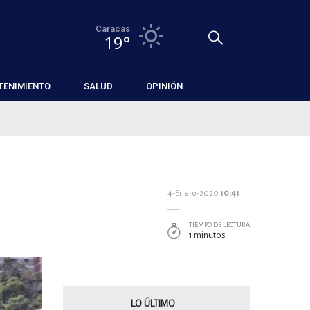
Caracas
19°
TENIMIENTO
SALUD
OPINIÓN
4-Enero-2020
10:41
TIEMPO DE LECTURA
1 minutos
LO ÚLTIMO