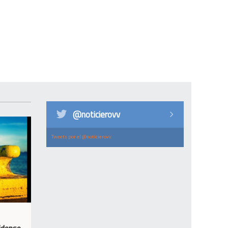
@noticierovv
Tweets por el @noticierovv.
idense