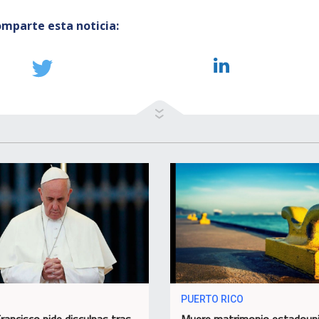
mparte esta noticia:
PUERTO RICO
rancisco pide disculpas tras
Muere matrimonio estadoun