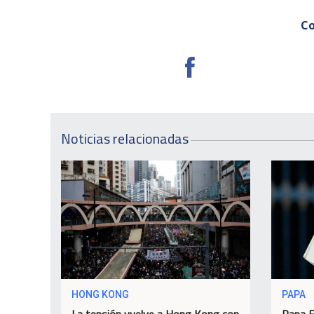
Co
Noticias relacionadas
HONG KONG
PAPA
La tensión vuelve a Hong Kong con
Papa F