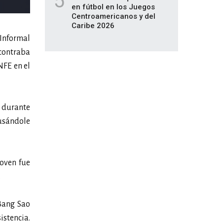
5
en fútbol en los Juegos
Centroamericanos y del
Caribe 2026
Informal
ncontraba
NFE en el
r durante
ausándole
joven fue
.
 Bang Sao
istencia.