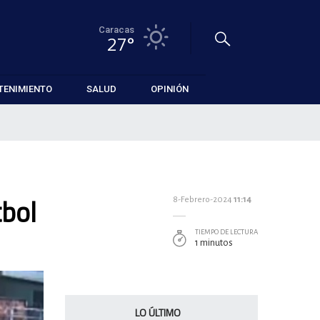
Caracas
27°
TENIMIENTO
SALUD
OPINIÓN
tbol
8-Febrero-2024
11:14
TIEMPO DE LECTURA
1 minutos
LO ÚLTIMO