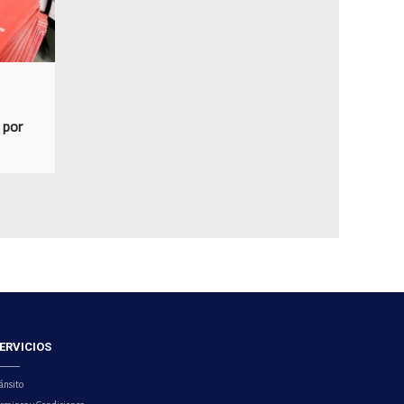
 por
ERVICIOS
ánsito