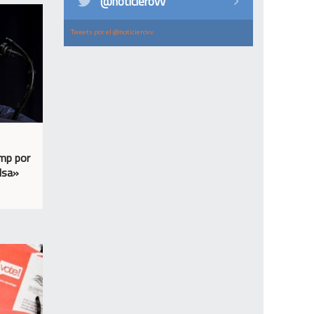
@noticierovv
Tweets por el @noticierovv.
ump por
lsa»