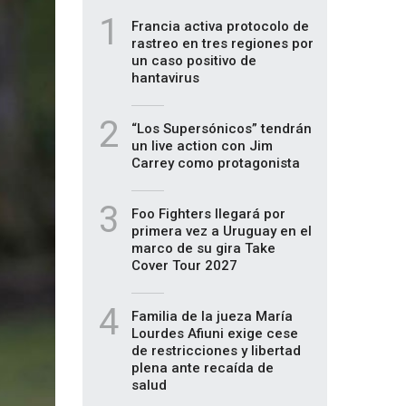
1
Francia activa protocolo de
rastreo en tres regiones por
un caso positivo de
hantavirus
2
“Los Supersónicos” tendrán
un live action con Jim
Carrey como protagonista
3
Foo Fighters llegará por
primera vez a Uruguay en el
marco de su gira Take
Cover Tour 2027
4
Familia de la jueza María
Lourdes Afiuni exige cese
de restricciones y libertad
plena ante recaída de
salud