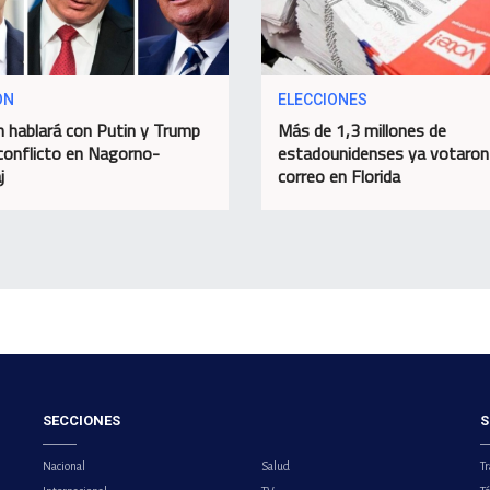
ON
ELECCIONES
 hablará con Putin y Trump
Más de 1,3 millones de
conflicto en Nagorno-
estadounidenses ya votaron
j
correo en Florida
SECCIONES
S
Nacional
Salud
Tr