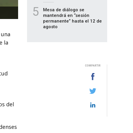
5
Mesa de diálogo se
mantendrá en “sesión
permanente” hasta el 12 de
agosto
 una
e la
COMPARTIR
itud
os del
idenses