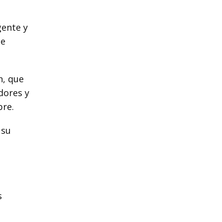
gente y
te
n, que
dores y
bre.
 su
a
s