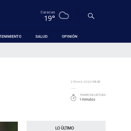
Caracas
19°
TENIMIENTO
SALUD
OPINIÓN
3-Enero-2020
10:21
TIEMPO DE LECTURA
1 minutos
LO ÚLTIMO