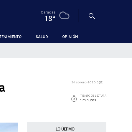
Caracas
18°
TENIMIENTO
SALUD
OPINIÓN
la
2-Febrero-2020
6:32
TIEMPO DE LECTURA
1 minutos
LO ÚLTIMO