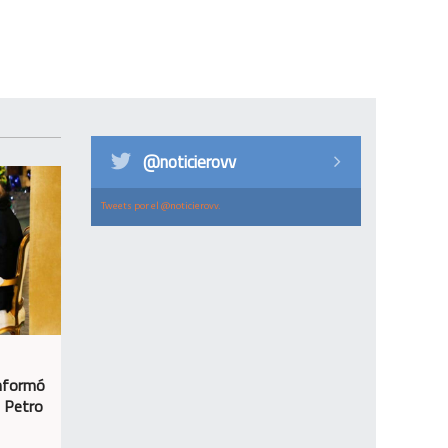
@noticierovv
Tweets por el @noticierovv.
informó
n Petro