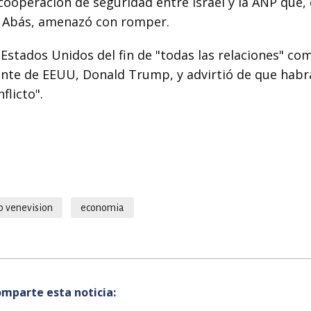
ooperación de seguridad entre Israel y la ANP que, 
d Abás, amenazó con romper.
Estados Unidos del fin de "todas las relaciones" co
ente de EEUU, Donald Trump, y advirtió de que habr
flicto".
o venevision
economia
mparte esta noticia: