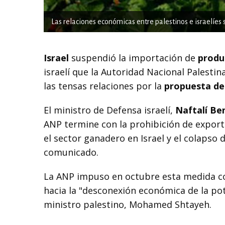
Las relaciones económicas entre palestinos e israelíes s
Israel
suspendió la importación de
produ
israelí que la Autoridad Nacional Palesti
las tensas relaciones por la
propuesta de
El ministro de Defensa israelí,
Naftalí Be
ANP termine con la prohibición de export
el sector ganadero en Israel y el colapso 
comunicado.
La ANP impuso en octubre esta medida con
hacia la "desconexión económica de la po
ministro palestino, Mohamed Shtayeh.