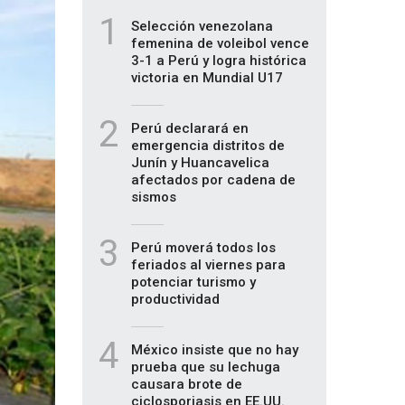
1
Selección venezolana
femenina de voleibol vence
3-1 a Perú y logra histórica
victoria en Mundial U17
2
Perú declarará en
emergencia distritos de
Junín y Huancavelica
afectados por cadena de
sismos
3
Perú moverá todos los
feriados al viernes para
potenciar turismo y
productividad
4
México insiste que no hay
prueba que su lechuga
causara brote de
ciclosporiasis en EE.UU.