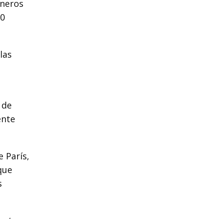
rneros
20
las
 de
ente
 París,
que
s