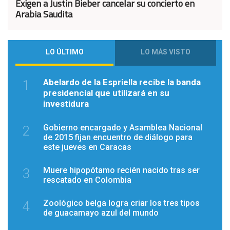
Exigen a Justin Bieber cancelar su concierto en
Arabia Saudita
LO ÚLTIMO
LO MÁS VISTO
Abelardo de la Espriella recibe la banda
1
presidencial que utilizará en su
investidura
Gobierno encargado y Asamblea Nacional
2
de 2015 fijan encuentro de diálogo para
este jueves en Caracas
Muere hipopótamo recién nacido tras ser
3
rescatado en Colombia
Zoológico belga logra criar los tres tipos
4
de guacamayo azul del mundo