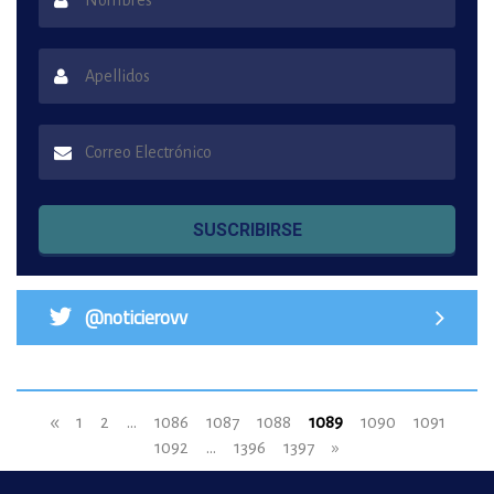
SUSCRIBIRSE
@noticierovv
«
1
2
...
1086
1087
1088
1089
1090
1091
1092
...
1396
1397
»