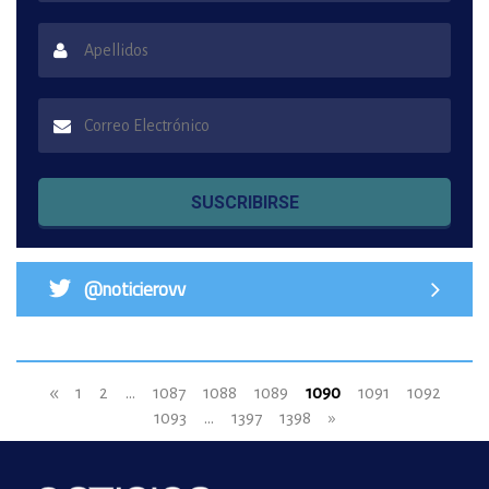
SUSCRIBIRSE
@noticierovv
«
1
2
...
1087
1088
1089
1090
1091
1092
1093
...
1397
1398
»