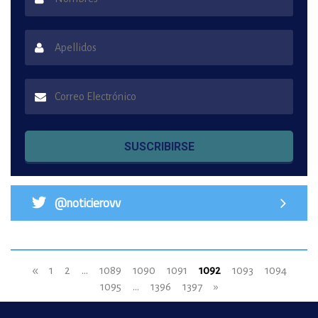
SUSCRIBIRSE
@noticierovv
«
1
2
...
1089
1090
1091
1092
1093
1094
1095
...
1396
1397
»