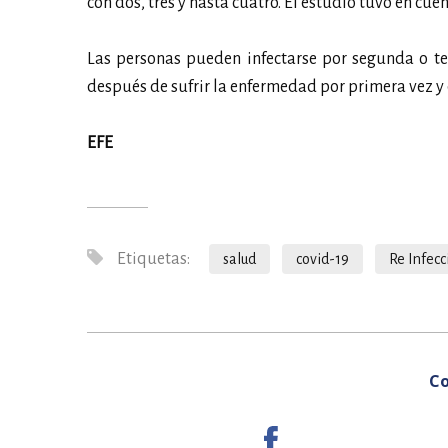
con dos, tres y hasta cuatro. El estudio tuvo en cue
Las personas pueden infectarse por segunda o te
después de sufrir la enfermedad por primera vez y 
EFE
Etiquetas:
salud
covid-19
Re Infecc
Co