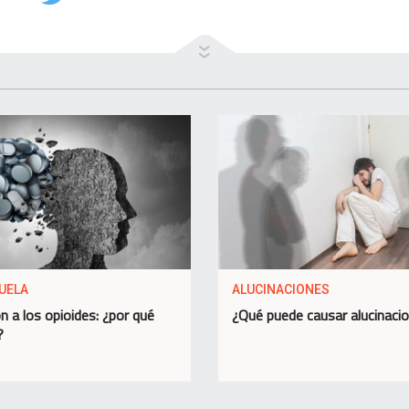
UELA
ALUCINACIONES
n a los opioides: ¿por qué
¿Qué puede causar alucinaci
?