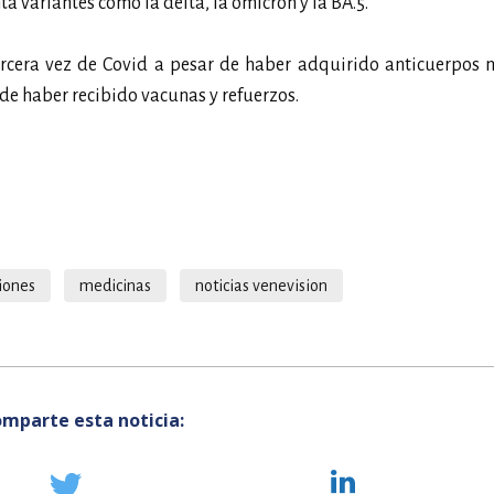
nta variantes como la delta, la omicron y la BA.5.
rcera vez de Covid a pesar de haber adquirido anticuerpos n
de haber recibido vacunas y refuerzos.
iones
medicinas
noticias venevision
mparte esta noticia: