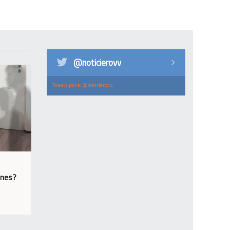
@noticierovv
Tweets por el @noticierovv.
ones?