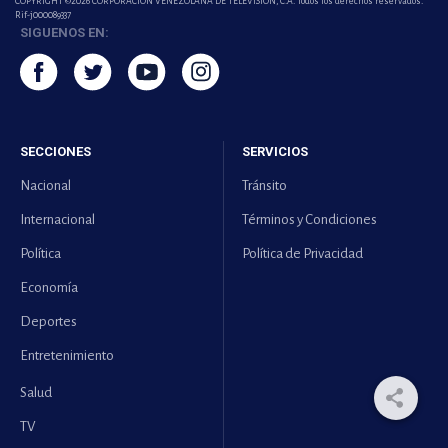
COPYRIGHT ©2026 CORPORACIÓN VENEZOLANA DE TELEVISION, C.A. Todos los derechos reservados.
Rif-j000089337
SIGUENOS EN:
SECCIONES
SERVICIOS
Nacional
Tránsito
Internacional
Términos y Condiciones
Política
Política de Privacidad
Economía
Deportes
Entretenimiento
Salud
TV