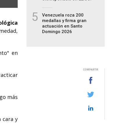
5
Venezuela roza 200
medallas y firma gran
ológica
actuación en Santo
ermedad,
Domingo 2026
nto" en
COMPARTIR
acticar
algo más
 cara y