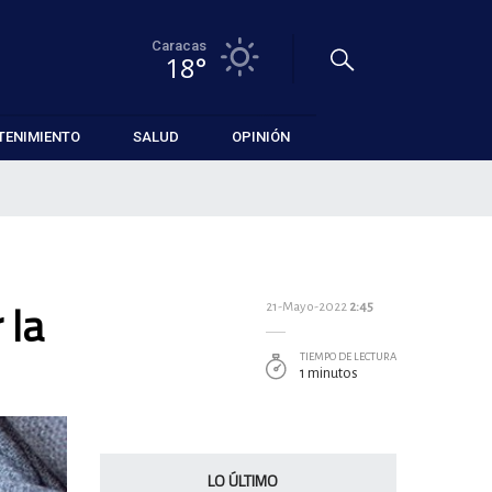
Caracas
18°
TENIMIENTO
SALUD
OPINIÓN
 la
21-Mayo-2022
2:45
TIEMPO DE LECTURA
1 minutos
LO ÚLTIMO