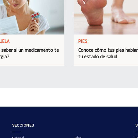
UELA
PIES
saber si un medicamento te
Conoce cómo tus pies habla
rgia?
tu estado de salud
SECCIONES
S