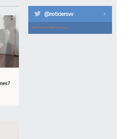
@noticierovv
Tweets por el @noticierovv.
ones?