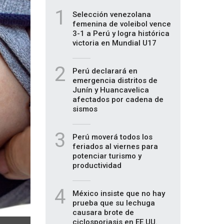
1
Selección venezolana
femenina de voleibol vence
3-1 a Perú y logra histórica
victoria en Mundial U17
2
Perú declarará en
emergencia distritos de
Junín y Huancavelica
afectados por cadena de
sismos
3
Perú moverá todos los
feriados al viernes para
potenciar turismo y
productividad
4
México insiste que no hay
prueba que su lechuga
causara brote de
ciclosporiasis en EE.UU.