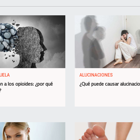
UELA
ALUCINACIONES
n a los opioides: ¿por qué
¿Qué puede causar alucinaci
?