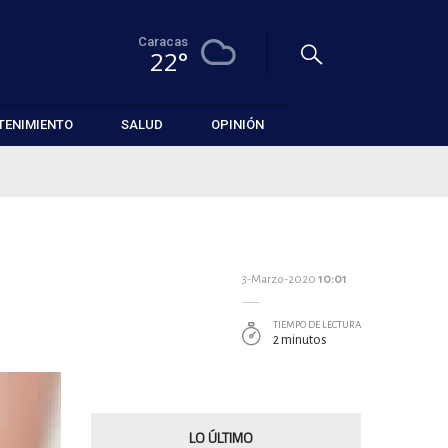
Caracas
22°
TENIMIENTO
SALUD
OPINIÓN
3-Marzo-2020
10:01
TIEMPO DE LECTURA
2 minutos
LO ÚLTIMO