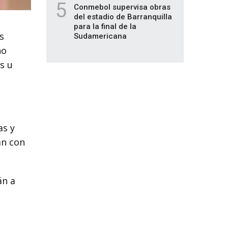
5
Conmebol supervisa obras
del estadio de Barranquilla
para la final de la
s
Sudamericana
no
s u
as y
an con
án a