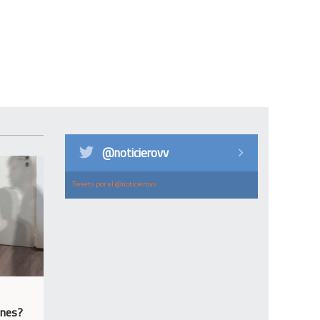
@noticierovv
Tweets por el @noticierovv.
ones?