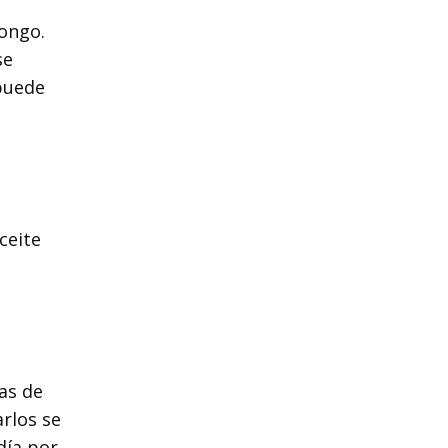
hongo.
se
 puede
ceite
as de
arlos se
día por