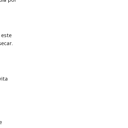
 este
secar.
ita
e