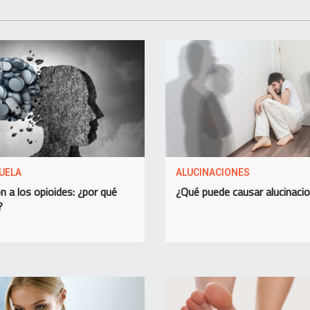
UELA
ALUCINACIONES
n a los opioides: ¿por qué
¿Qué puede causar alucinaci
?