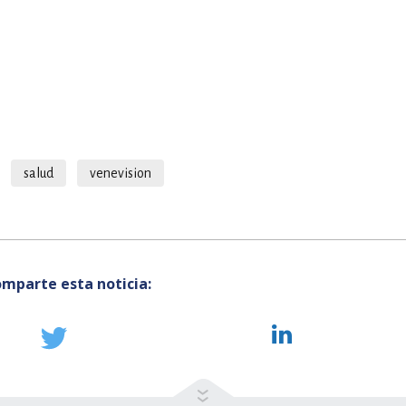
salud
venevision
mparte esta noticia: