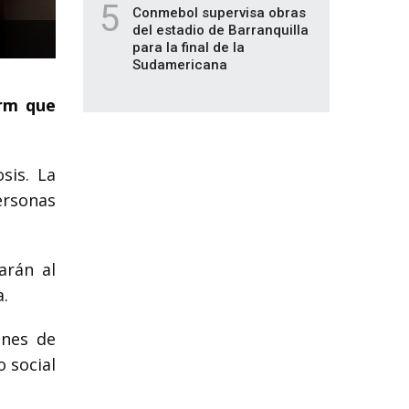
5
Conmebol supervisa obras
del estadio de Barranquilla
para la final de la
Sudamericana
arm que
sis. La
ersonas
arán al
a.
ones de
o social