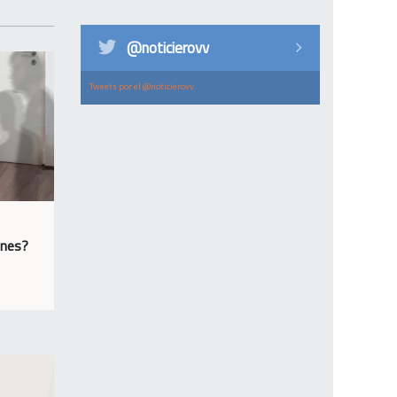
@noticierovv
Tweets por el @noticierovv.
ones?