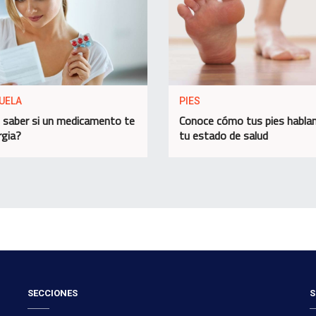
UELA
PIES
saber si un medicamento te
Conoce cómo tus pies habla
rgia?
tu estado de salud
SECCIONES
S