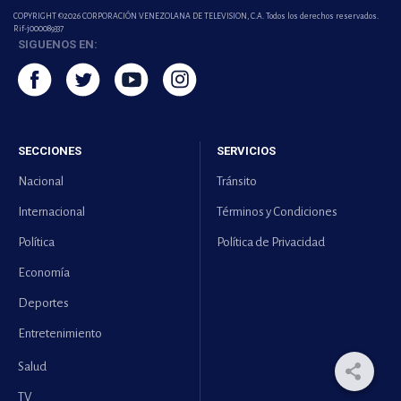
COPYRIGHT ©2026 CORPORACIÓN VENEZOLANA DE TELEVISION, C.A. Todos los derechos reservados.
Rif-j000089337
SIGUENOS EN:
SECCIONES
SERVICIOS
Nacional
Tránsito
Internacional
Términos y Condiciones
Política
Política de Privacidad
Economía
Deportes
Entretenimiento
Salud
TV