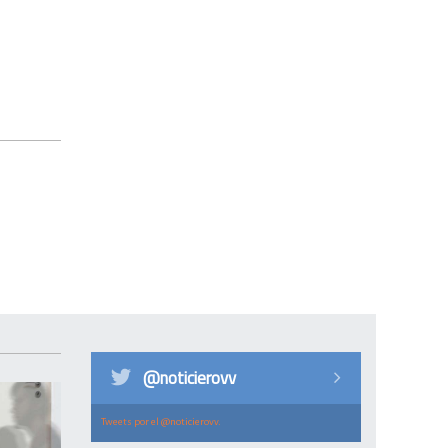
@noticierovv
Tweets por el @noticierovv.