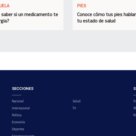
UELA
PIES
saber si un medicamento te
Conoce cómo tus pies habla
rgia?
tu estado de salud
SECCIONES
S
Nacional
Salud
Tr
Internacional
TV
T
Política
Po
Economía
Deportes