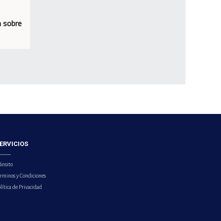
n sobre
ERVICIOS
ánsito
érminos y Condiciones
lítica de Privacidad