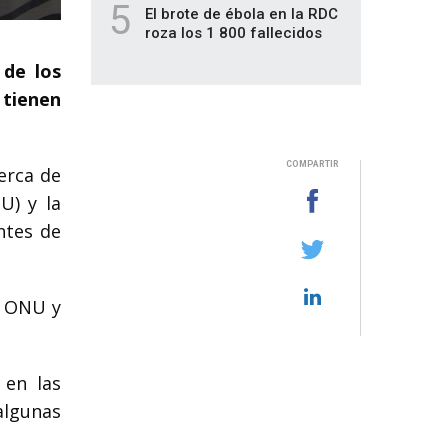
5
El brote de ébola en la RDC
roza los 1 800 fallecidos
 de los
 tienen
COMPARTIR
cerca de
U) y la
ntes de
a ONU y
 en las
algunas