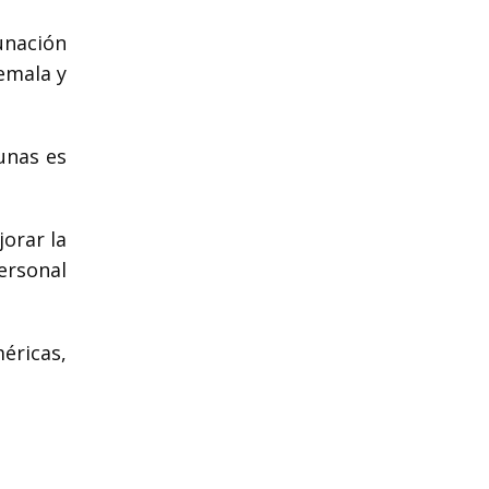
unación
temala y
unas es
jorar la
ersonal
éricas,