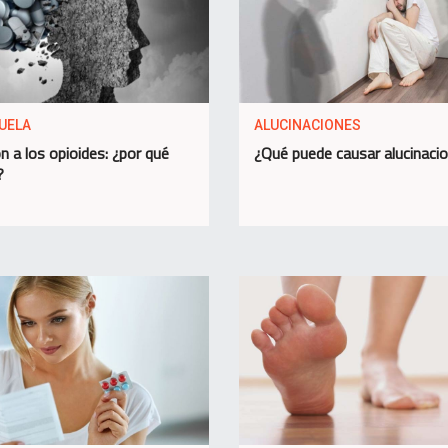
UELA
ALUCINACIONES
n a los opioides: ¿por qué
¿Qué puede causar alucinaci
?