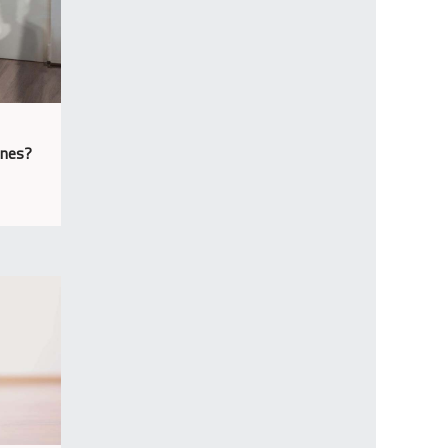
ones?