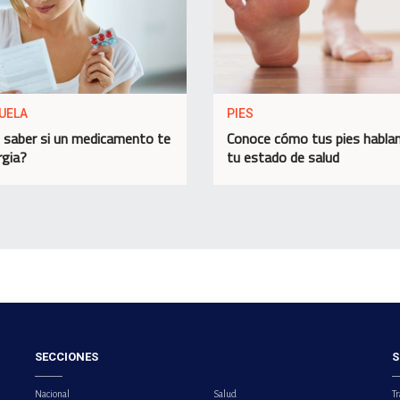
UELA
PIES
saber si un medicamento te
Conoce cómo tus pies habla
rgia?
tu estado de salud
SECCIONES
S
Nacional
Salud
Tr