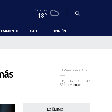
Caracas
18°
TENIMIENTO
SALUD
OPINIÓN
 más
13-Octubre-2021
5:19
TIEMPO DE LECTURA
1 minutos
LO ÚLTIMO