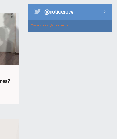
@noticierovv
Tweets por el @noticierovv.
ones?