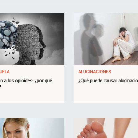
UELA
ALUCINACIONES
n a los opioides: ¿por qué
¿Qué puede causar alucinaci
?