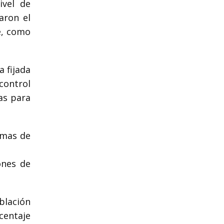
ivel de
aron el
e, como
a fijada
control
as para
amas de
ones de
blación
centaje