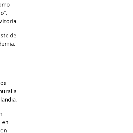
como
o”,
itoria.
este de
idemia.
 de
muralla
landia.
n
s en
ron