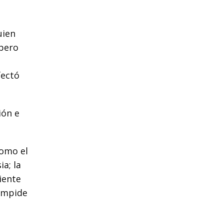
uien
 pero
fectó
ión e
como el
a; la
iente
 impide