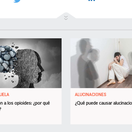
UELA
ALUCINACIONES
n a los opioides: ¿por qué
¿Qué puede causar alucinaci
?