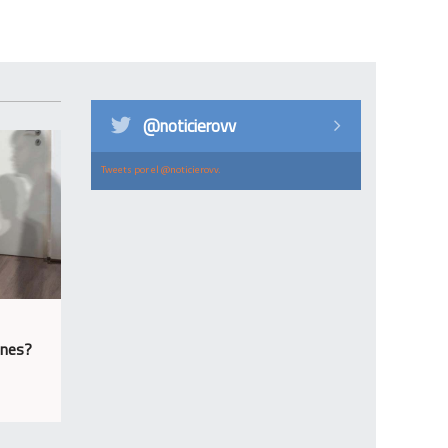
@noticierovv
Tweets por el @noticierovv.
ones?