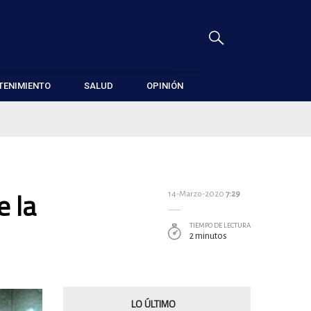
TENIMIENTO
SALUD
OPINIÓN
e la
14-Marzo-2020
7:29
TIEMPO DE LECTURA
2 minutos
LO ÚLTIMO