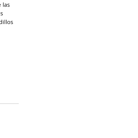
 las
os
illos