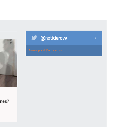
@noticierovv
Tweets por el @noticierovv.
ones?