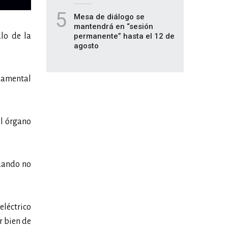
5
Mesa de diálogo se
mantendrá en “sesión
ulo de la
permanente” hasta el 12 de
agosto
damental
el órgano
cuando no
eléctrico
r bien de