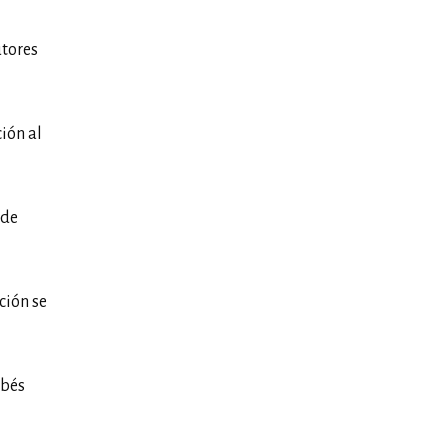
utores
ión al
 de
ción se
ebés