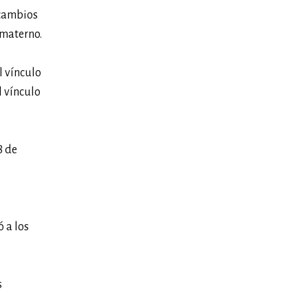
 cambios
 materno.
l vínculo
l vínculo
8 de
 a los
s