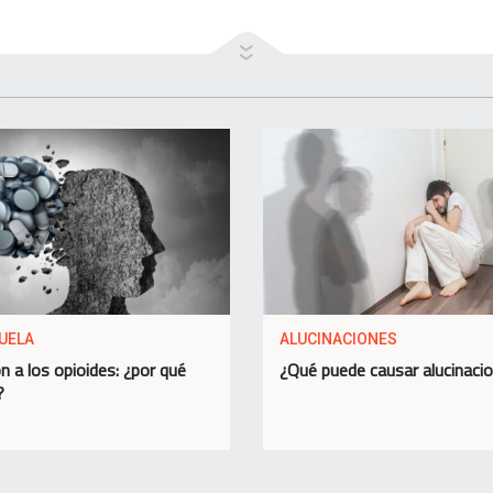
UELA
ALUCINACIONES
n a los opioides: ¿por qué
¿Qué puede causar alucinaci
?