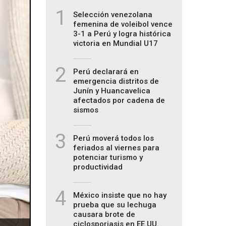
1
Selección venezolana
femenina de voleibol vence
3-1 a Perú y logra histórica
victoria en Mundial U17
2
Perú declarará en
emergencia distritos de
Junín y Huancavelica
afectados por cadena de
sismos
3
Perú moverá todos los
feriados al viernes para
potenciar turismo y
productividad
4
México insiste que no hay
prueba que su lechuga
causara brote de
ciclosporiasis en EE.UU.