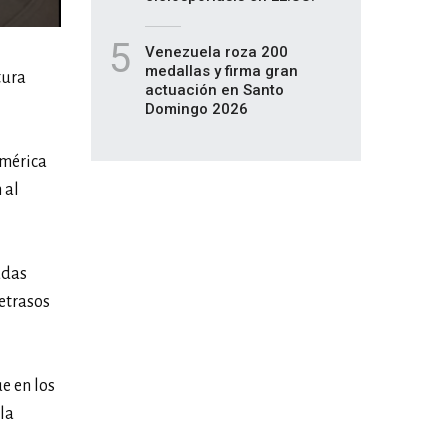
5
Venezuela roza 200
medallas y firma gran
tura
actuación en Santo
Domingo 2026
américa
 al
adas
etrasos
e en los
la