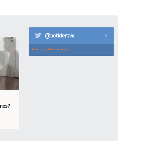
@noticierovv
Tweets por el @noticierovv.
ones?