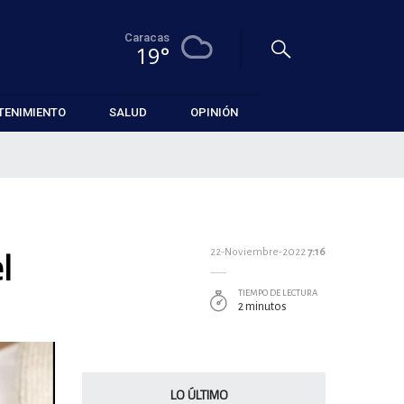
Caracas
19°
TENIMIENTO
SALUD
OPINIÓN
l
22-Noviembre-2022
7:16
TIEMPO DE LECTURA
2 minutos
LO ÚLTIMO