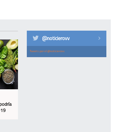
@noticierovv
Tweets por el @noticierovv.
podría
-19