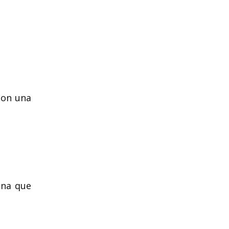
con una
ena que