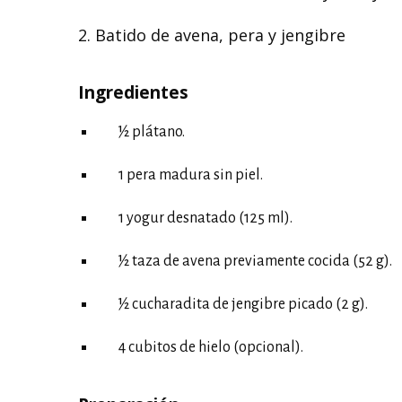
2. Batido de avena, pera y jengibre
Ingredientes
½ plátano.
1 pera madura sin piel.
1 yogur desnatado (125 ml).
½ taza de avena previamente cocida (52 g).
½ cucharadita de jengibre picado (2 g).
4 cubitos de hielo (opcional).