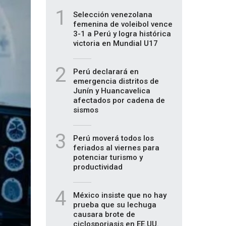
1
Selección venezolana
femenina de voleibol vence
3-1 a Perú y logra histórica
victoria en Mundial U17
2
Perú declarará en
emergencia distritos de
Junín y Huancavelica
afectados por cadena de
sismos
3
Perú moverá todos los
feriados al viernes para
potenciar turismo y
productividad
4
México insiste que no hay
prueba que su lechuga
causara brote de
ciclosporiasis en EE.UU.