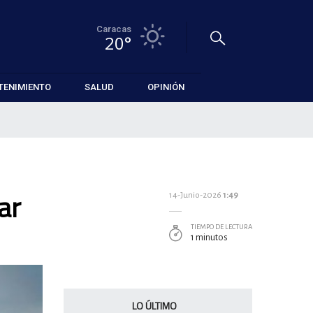
Caracas
20°
TENIMIENTO
SALUD
OPINIÓN
ar
14-Junio-2026
1:49
TIEMPO DE LECTURA
1 minutos
LO ÚLTIMO