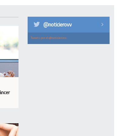
@noticierovv
Tweets por el @noticierovv.
áncer