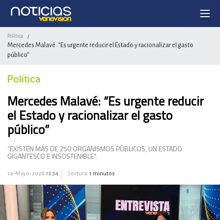
Política
/
Mercedes Malavé: “Es urgente reducir el Estado y racionalizar el gasto
público”
Política
Mercedes Malavé: “Es urgente reducir
el Estado y racionalizar el gasto
público”
“EXISTEN MÁS DE 250 ORGANISMOS PÚBLICOS, UN ESTADO
GIGANTESCO E INSOSTENIBLE".
14-Mayo-2026
12:34
Lectura:
1 minutos