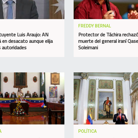
FREDDY BERNAL
tuyente Luis Araujo: AN
Protector de Táchira rechazó
á en desacato aunque elija
muerte del general iraní Qa
 autoridades
Soleimani
A
POLÍTICA