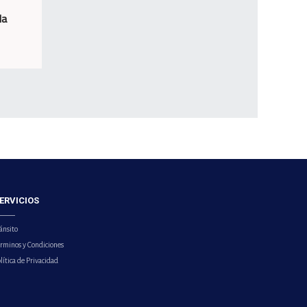
la
ERVICIOS
ánsito
érminos y Condiciones
lítica de Privacidad