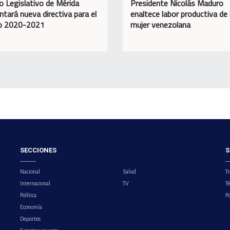
o Legislativo de Mérida
Presidente Nicolás Maduro
ntará nueva directiva para el
enaltece labor productiva de 
do 2020-2021
mujer venezolana
SECCIONES
S
Nacional
Salud
Tr
Internacional
TV
T
Política
Po
Economía
Deportes