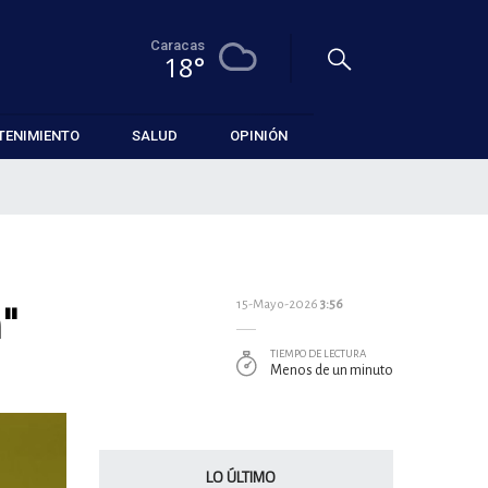
Caracas
18°
TENIMIENTO
SALUD
OPINIÓN
n"
15-Mayo-2026
3:56
TIEMPO DE LECTURA
Menos de un minuto
LO ÚLTIMO