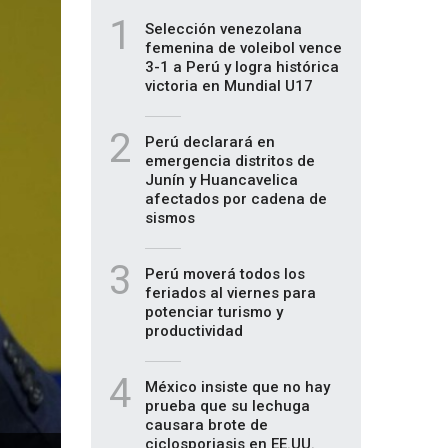
1
Selección venezolana
femenina de voleibol vence
3-1 a Perú y logra histórica
victoria en Mundial U17
2
Perú declarará en
emergencia distritos de
Junín y Huancavelica
afectados por cadena de
sismos
3
Perú moverá todos los
feriados al viernes para
potenciar turismo y
productividad
4
México insiste que no hay
prueba que su lechuga
causara brote de
ciclosporiasis en EE.UU.