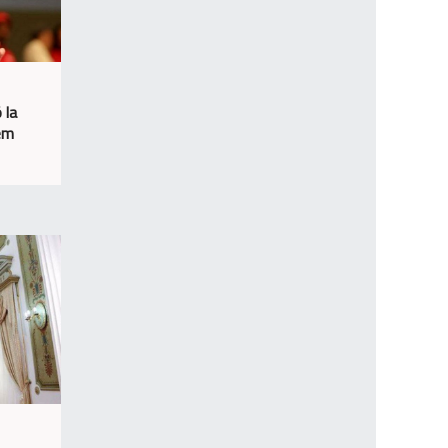
 la
sem