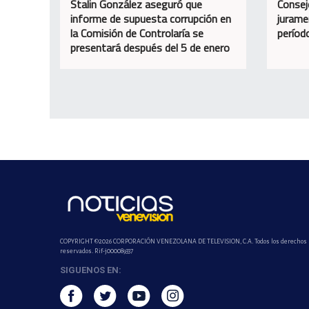
Stalin González aseguró que
Consej
informe de supuesta corrupción en
jurame
la Comisión de Controlaría se
perío
presentará después del 5 de enero
COPYRIGHT ©2026 CORPORACIÓN VENEZOLANA DE TELEVISION, C.A. Todos los derechos
reservados. Rif-j000089337
SIGUENOS EN: