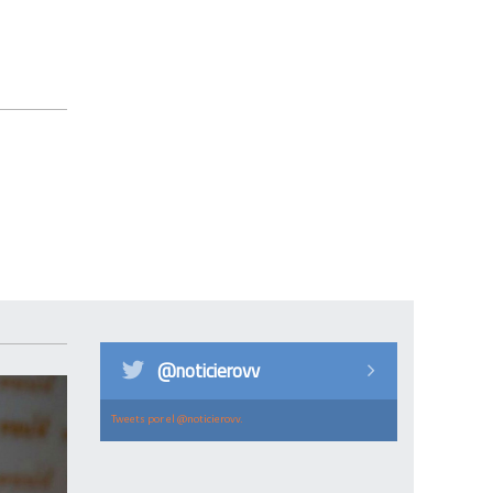
@noticierovv
Tweets por el @noticierovv.