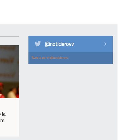
@noticierovv
Tweets por el @noticierovv.
 la
sem