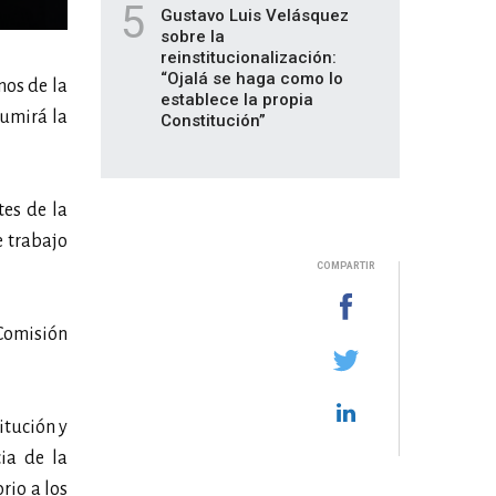
5
Gustavo Luis Velásquez
sobre la
reinstitucionalización:
“Ojalá se haga como lo
nos de la
establece la propia
sumirá la
Constitución”
tes de la
e trabajo
COMPARTIR
 Comisión
itución y
cia de la
rio a los