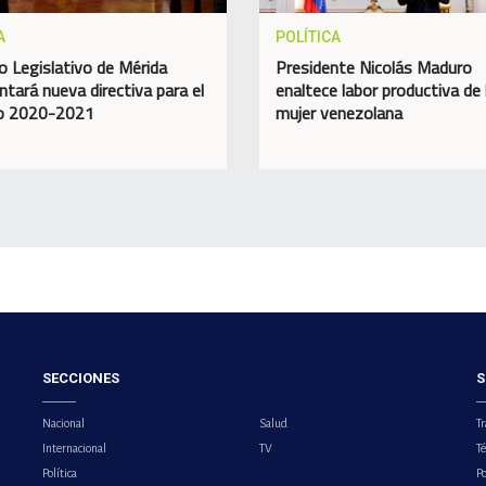
A
POLÍTICA
o Legislativo de Mérida
Presidente Nicolás Maduro
ntará nueva directiva para el
enaltece labor productiva de 
do 2020-2021
mujer venezolana
SECCIONES
S
Nacional
Salud
Tr
Internacional
TV
T
Política
Po