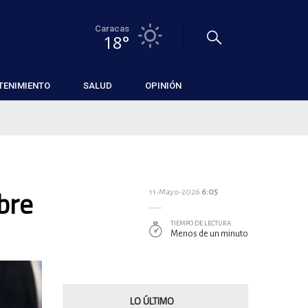
Caracas
18°
TENIMIENTO
SALUD
OPINIÓN
bre
11-Mayo-2026
6:05
TIEMPO DE LECTURA
Menos de un minuto
LO ÚLTIMO