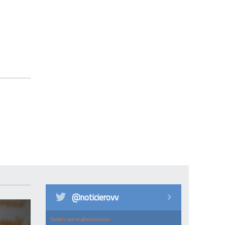
@noticierovv
Tweets por el @noticierovv.