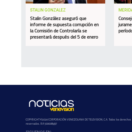
STALIN GONZALEZ
MERID
Stalin González aseguró que
Consej
informe de supuesta corrupción en
jurame
la Comisión de Controlaría se
perío
presentará después del 5 de enero
COPYRIGHT ©2026 CORPORACIÓN VENEZOLANA DE TELEVISION, C.A. Todos los derechos
reservados. Rif-j000089337
SIGUENOS EN: