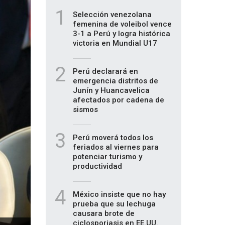
1
Selección venezolana
femenina de voleibol vence
3-1 a Perú y logra histórica
victoria en Mundial U17
2
Perú declarará en
emergencia distritos de
Junín y Huancavelica
afectados por cadena de
sismos
3
Perú moverá todos los
feriados al viernes para
potenciar turismo y
productividad
4
México insiste que no hay
prueba que su lechuga
causara brote de
ciclosporiasis en EE.UU.