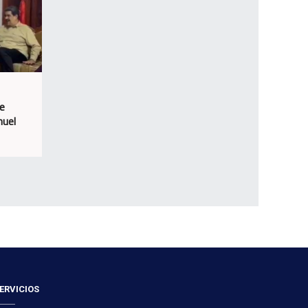
e
nuel
ERVICIOS