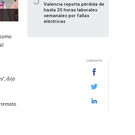
5
Valencia reporta pérdida de
hasta 20 horas laborales
semanales por fallas
eléctricas
" como
al
COMPARTIR
s
s", dijo
erremoto