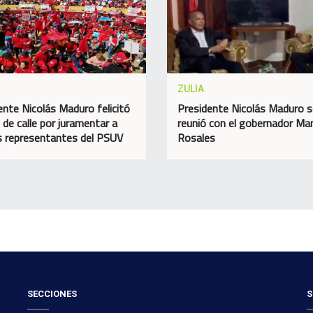
ZULIA
ente Nicolás Maduro felicitó
Presidente Nicolás Maduro s
 de calle por juramentar a
reunió con el gobernador Ma
 representantes del PSUV
Rosales
SECCIONES
S