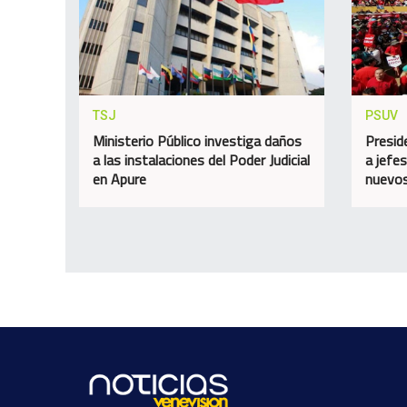
TSJ
PSUV
Ministerio Público investiga daños
Presid
a las instalaciones del Poder Judicial
a jefes
en Apure
nuevos