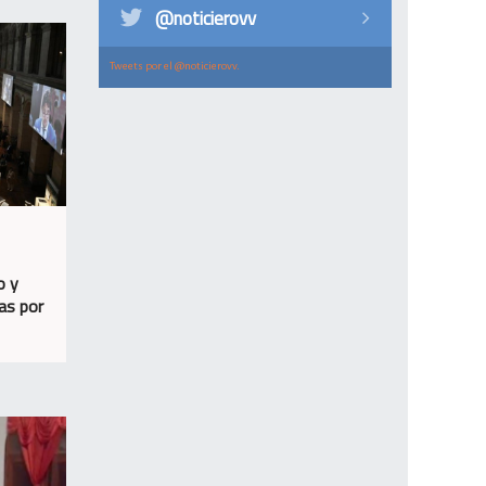
@noticierovv
Tweets por el @noticierovv.
o y
as por