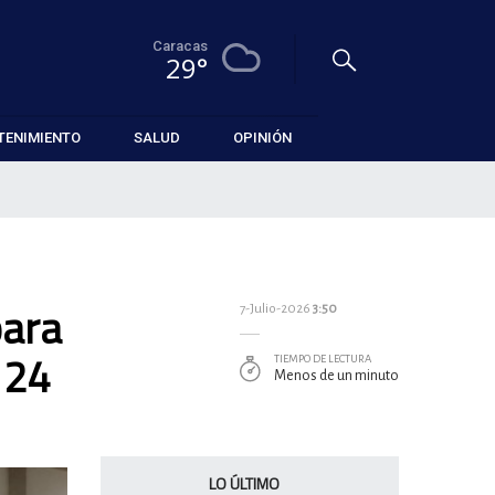
Caracas
29°
TENIMIENTO
SALUD
OPINIÓN
para
7-Julio-2026
3:50
 24
TIEMPO DE LECTURA
Menos de un minuto
LO ÚLTIMO