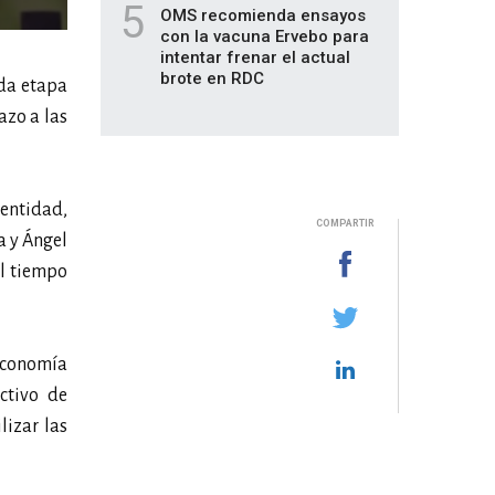
5
OMS recomienda ensayos
con la vacuna Ervebo para
intentar frenar el actual
brote en RDC
da etapa
azo a las
entidad,
COMPARTIR
a y Ángel
al tiempo
 economía
ctivo de
lizar las