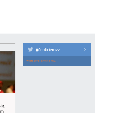
@noticierovv
Tweets por el @noticierovv.
 la
sem