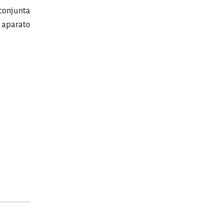
 conjunta
l aparato