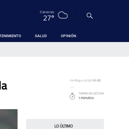
Caracas
27°
TENIMIENTO
SALUD
OPINIÓN
la
19-Mayo-2026
10:03
TIEMPO DE LECTURA
1 minutos
LO ÚLTIMO