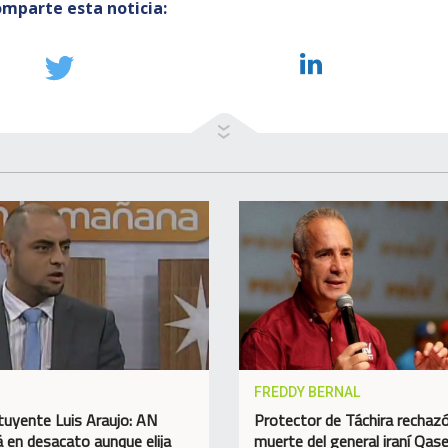
mparte esta noticia:
FREDDY BERNAL
tuyente Luis Araujo: AN
Protector de Táchira rechazó
á en desacato aunque elija
muerte del general iraní Qa