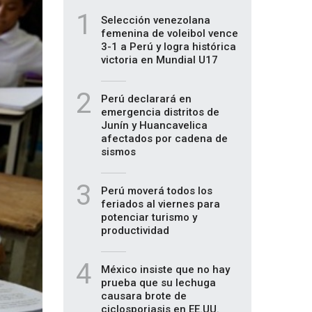
1
Selección venezolana
femenina de voleibol vence
3-1 a Perú y logra histórica
victoria en Mundial U17
2
Perú declarará en
emergencia distritos de
Junín y Huancavelica
afectados por cadena de
sismos
3
Perú moverá todos los
feriados al viernes para
potenciar turismo y
productividad
4
México insiste que no hay
prueba que su lechuga
causara brote de
ciclosporiasis en EE.UU.