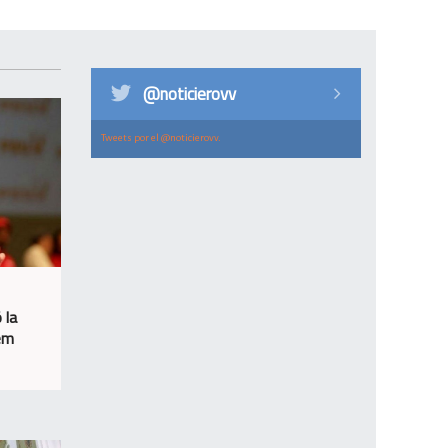
@noticierovv
Tweets por el @noticierovv.
 la
sem