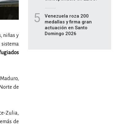
5
Venezuela roza 200
medallas y firma gran
actuación en Santo
Domingo 2026
s, niñas y
l sistema
efugiados
 Maduro,
 Norte de
ce-Zulia,
además de