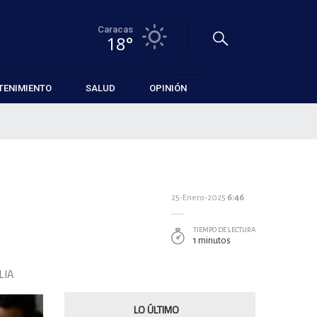
Caracas
18°
TENIMIENTO
SALUD
OPINIÓN
25-Enero-2025
6:46
TIEMPO DE LECTURA
1 minutos
LIA
LO ÚLTIMO