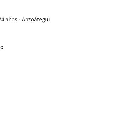
74 años - Anzoátegui
ro