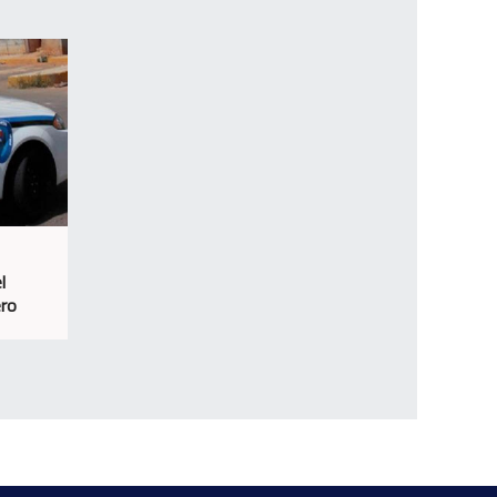
l
ero