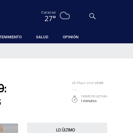
Caracas
27°
TENIMIENTO
SALUD
OPINIÓN
9:
28-Mayo-2021
10:30
s
TIEMPO DE LECTURA
1 minutos
LO ÚLTIMO