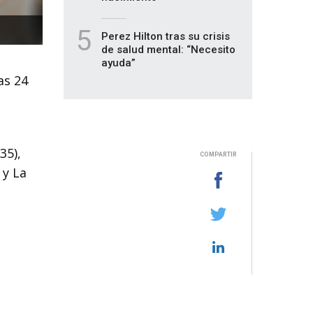
5
Perez Hilton tras su crisis
de salud mental: “Necesito
ayuda”
as 24
35),
COMPARTIR
 y La