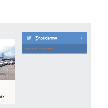
@noticierovv
Tweets por el @noticierovv.
lia