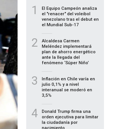
1
El Equipo Campeón analiza
el "renacer" del voleibol
venezolano tras el debut en
el Mundial Sub-17
2
Alcaldesa Carmen
Meléndez implementará
plan de ahorro energético
ante la llegada del
fenómeno ‘Súper Niño’
3
Inflación en Chile varía en
julio 0,1% y a nivel
interanual se moderó en
3,5%
4
Donald Trump firma una
orden ejecutiva para limitar
la ciudadanía por
nacimiento