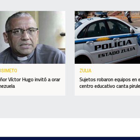
ISIMETO
ZULIA
or Víctor Hugo invitó a orar
Sujetos robaron equipos en e
nezuela
centro educativo canta pirul