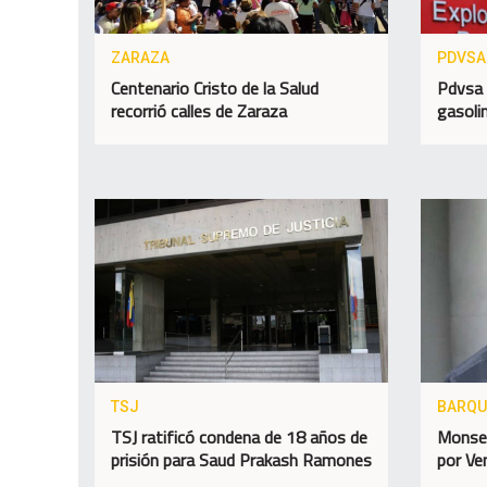
ZARAZA
PDVSA
Centenario Cristo de la Salud
Pdvsa 
recorrió calles de Zaraza
gasolin
TSJ
BARQU
TSJ ratificó condena de 18 años de
Monseñ
prisión para Saud Prakash Ramones
por Ve