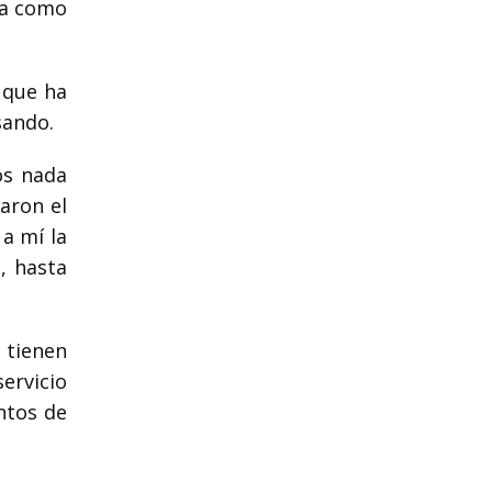
ra como
 que ha
sando.
os nada
aron el
a mí la
, hasta
o tienen
ervicio
ntos de