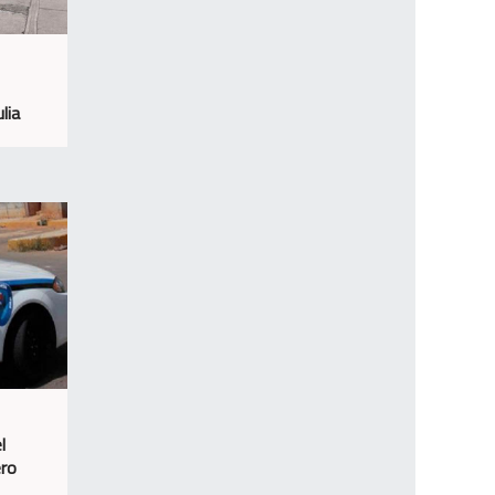
lia
l
ero