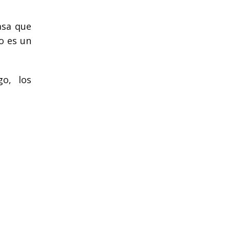
asa que
o es un
go, los