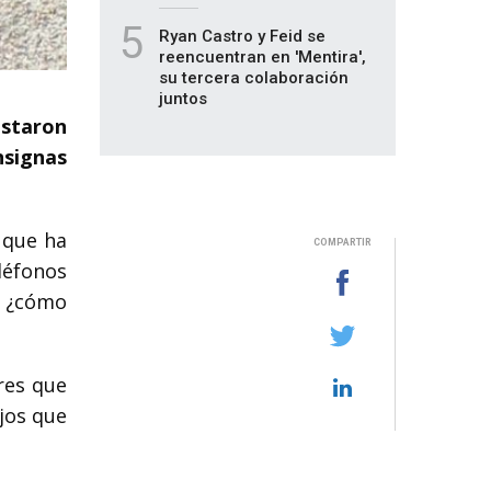
5
Ryan Castro y Feid se
reencuentran en 'Mentira',
su tercera colaboración
juntos
estaron
nsignas
 que ha
COMPARTIR
eléfonos
, ¿cómo
res que
jos que