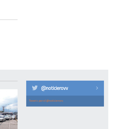
@noticierovv
Tweets por el @noticierovv.