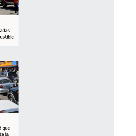
radas
ustible
ó que
te la