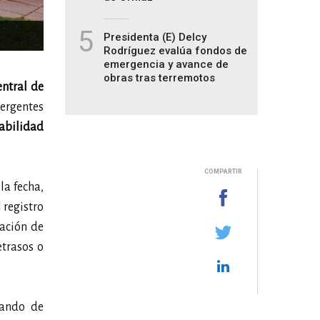
5
Presidenta (E) Delcy
Rodríguez evalúa fondos de
emergencia y avance de
obras tras terremotos
entral de
ergentes
abilidad
COMPARTIR
la fecha,
 registro
dación de
etrasos o
cando de