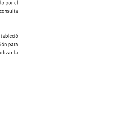
do por el
nconsulta
stableció
ción para
ilizar la