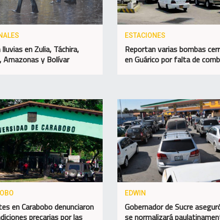
NALES
ESTACIONES
lluvias en Zulia, Táchira,
Reportan varias bombas cer
, Amazonas y Bolívar
en Guárico por falta de comb
BOBO
EDWIN
es en Carabobo denunciaron
Gobernador de Sucre asegur
diciones precarias por las
se normalizará paulatinamen