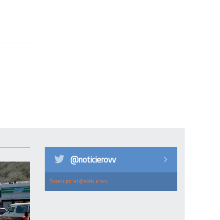
@noticierovv
Tweets por el @noticierovv.