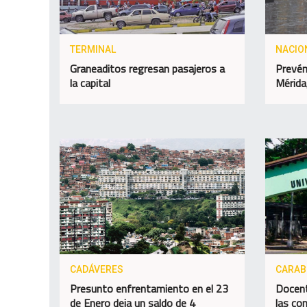
TERMINAL
NACIO
Graneaditos regresan pasajeros a
Prevén 
la capital
Mérida
CADÁVERES
CARA
Presunto enfrentamiento en el 23
Docent
de Enero deja un saldo de 4
las con