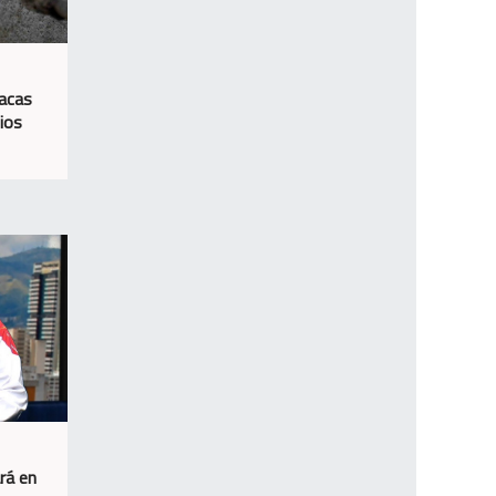
racas
cios
rá en