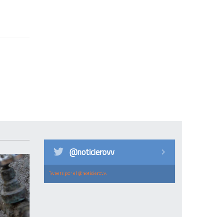
@noticierovv
Tweets por el @noticierovv.