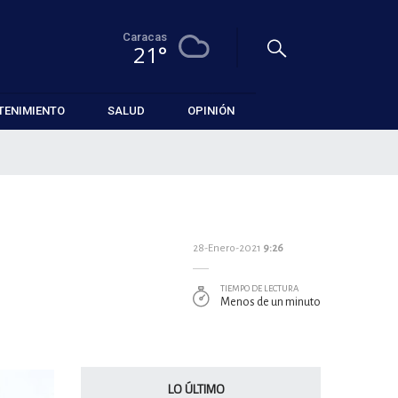
Caracas
21°
TENIMIENTO
SALUD
OPINIÓN
28-Enero-2021
9:26
TIEMPO DE LECTURA
Menos de un minuto
LO ÚLTIMO