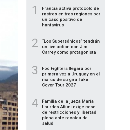
1
Francia activa protocolo de
rastreo en tres regiones por
un caso positivo de
hantavirus
2
“Los Supersónicos” tendrán
un live action con Jim
Carrey como protagonista
3
Foo Fighters llegará por
primera vez a Uruguay en el
marco de su gira Take
Cover Tour 2027
4
Familia de la jueza María
Lourdes Afiuni exige cese
de restricciones y libertad
plena ante recaída de
salud