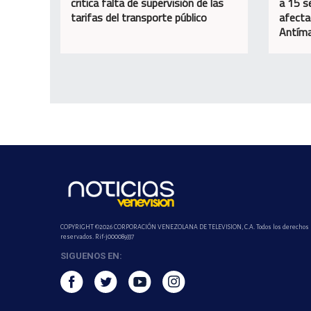
critica falta de supervisión de las
a 15 s
tarifas del transporte público
afecta
Antím
COPYRIGHT ©2026 CORPORACIÓN VENEZOLANA DE TELEVISION, C.A. Todos los derechos
reservados. Rif-j000089337
SIGUENOS EN: