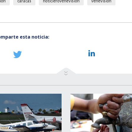
ion
caracas
noticierovenevision
venevision
mparte esta noticia: