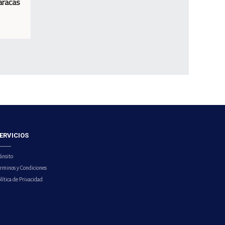
aracas
ERVICIOS
ánsito
érminos y Condiciones
lítica de Privacidad