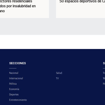
ectores residenciales
50 espacios deportivos de C
dos por insalubridad en
ano
SECCIONES
S
Nacional
Salud
Tr
Internacional
TV
T
Política
Po
Economía
Deportes
Entretenimiento