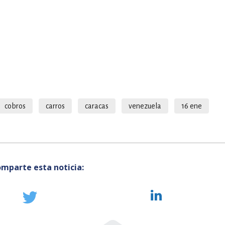
cobros
carros
caracas
venezuela
16 ene
mparte esta noticia: