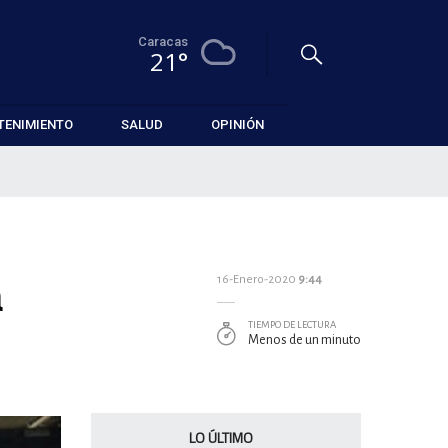
Caracas
21°
TENIMIENTO
SALUD
OPINIÓN
a
16-Enero-2020
9:44
TIEMPO DE LECTURA
Menos de un minuto
LO ÚLTIMO