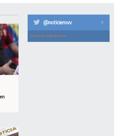
@noticierovv
Tweets por el @noticierovv.
 en