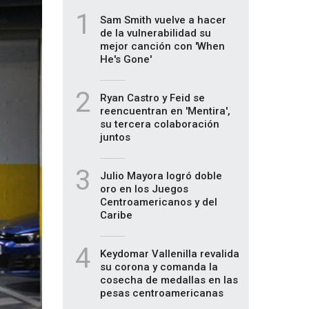
1
Sam Smith vuelve a hacer
de la vulnerabilidad su
mejor canción con 'When
He's Gone'
2
Ryan Castro y Feid se
reencuentran en 'Mentira',
su tercera colaboración
juntos
3
Julio Mayora logró doble
oro en los Juegos
Centroamericanos y del
Caribe
4
Keydomar Vallenilla revalida
su corona y comanda la
cosecha de medallas en las
pesas centroamericanas