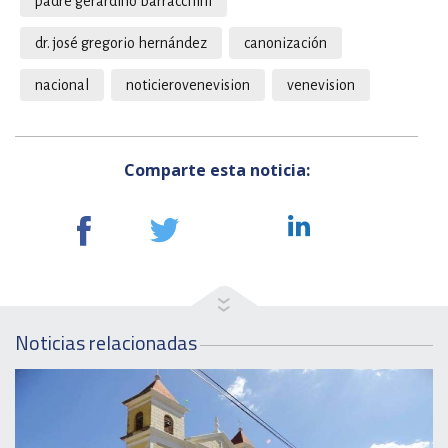
padre gerardino barracchini
dr. josé gregorio hernández
canonización
nacional
noticierovenevision
venevision
Comparte esta noticia:
Noticias relacionadas