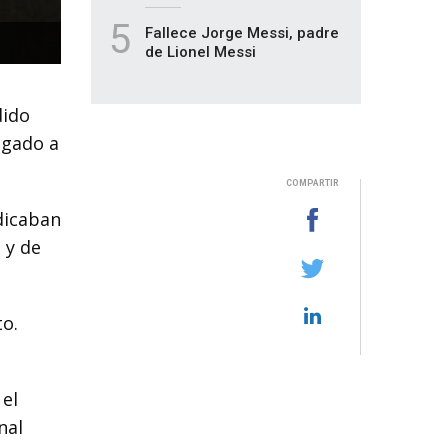
5
Fallece Jorge Messi, padre
de Lionel Messi
dido
egado a
COMPARTIR
dicaban
 y de
to.
 el
onal