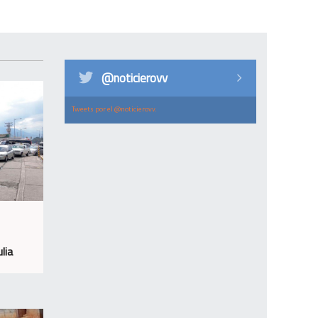
@noticierovv
Tweets por el @noticierovv.
lia