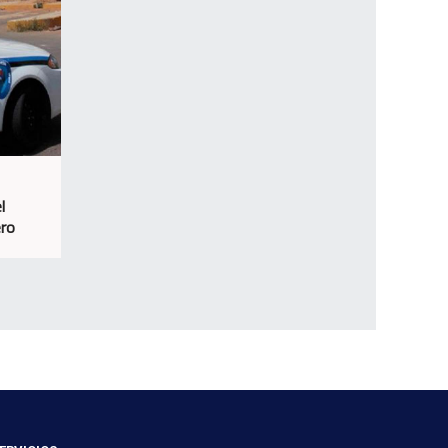
l
ero