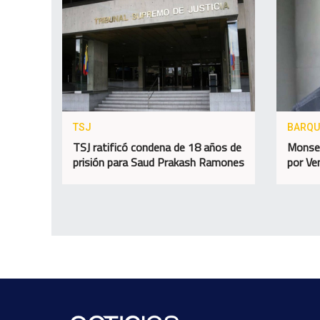
TSJ
BARQU
TSJ ratificó condena de 18 años de
Monseñ
prisión para Saud Prakash Ramones
por Ve