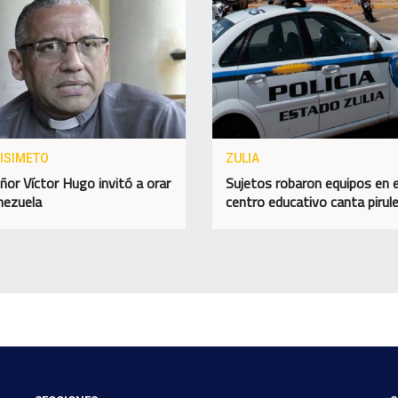
ISIMETO
ZULIA
or Víctor Hugo invitó a orar
Sujetos robaron equipos en e
nezuela
centro educativo canta pirul