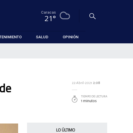
Caracas
21°
TENIMIENTO
SALUD
OPINIÓN
 de
22-Abril-2021
2:08
TIEMPO DE LECTURA
1 minutos
LO ÚLTIMO