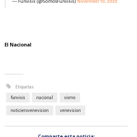
— Funvisis (@SomosFunvisis)
November 10, 2020
El Nacional
Etiquetas:
funvisis
nacional
sismo
noticierovenevision
venevision
Comparte esta noticia: